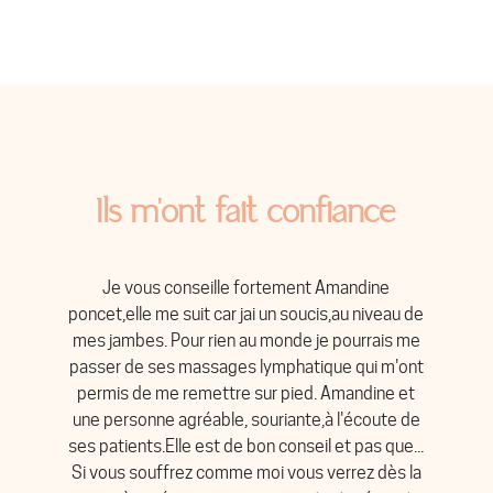
Ils m'ont fait confiance
Je vous conseille fortement Amandine
poncet,elle me suit car jai un soucis,au niveau de
mes jambes. Pour rien au monde je pourrais me
t
passer de ses massages lymphatique qui m'ont
s
e
permis de me remettre sur pied. Amandine et
une personne agréable, souriante,à l'écoute de
t
ses patients.Elle est de bon conseil et pas que...
Si vous souffrez comme moi vous verrez dès la