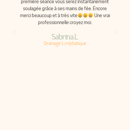
e
première séance vous serez instantanément
M
t
soulagée grâce à ses mains de fée. Encore
merci beaucoup et à très vite
Une vrai
er
professionnelle croyez moi.
d
 y
r
Sabrina.L
Drainage Lymphatique